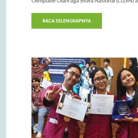
Olimpiade Olahraga Siswa Nasional (O2SN) ad
BACA SELENGKAPNYA