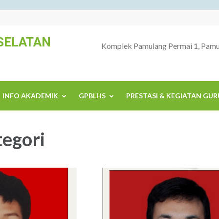
SELATAN
Komplek Pamulang Permai 1, Pamul
INFO AKADEMIK
GPBLHS
PRESTASI & KEGIATAN GUR
tegori