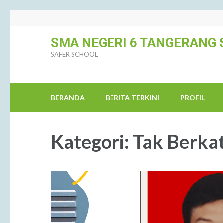
Lompat
ke
SMA NEGERI 6 TANGERANG 
konten
SAFER SCHOOL
(Tekan
Enter)
BERANDA
BERITA TERKINI
PROFIL
Kategori:
Tak Berka