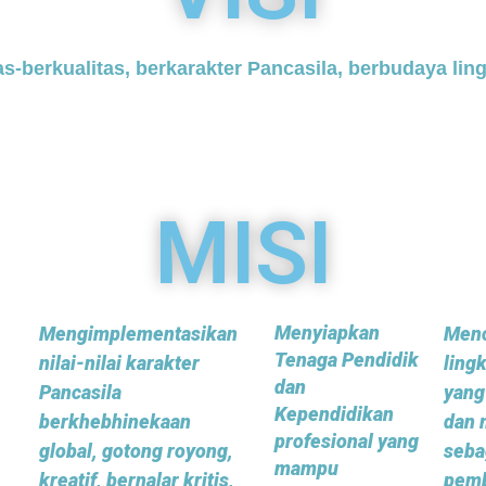
s-berkualitas, berkarakter Pancasila, berbudaya li
MISI
Menyiapkan
Mengimplementasikan
Menc
Tenaga Pendidik
nilai-nilai karakter
ling
dan
Pancasila
yang
Kependidikan
berkhebhinekaan
dan 
profesional yang
global, gotong royong,
seba
mampu
kreatif, bernalar kritis,
pemb