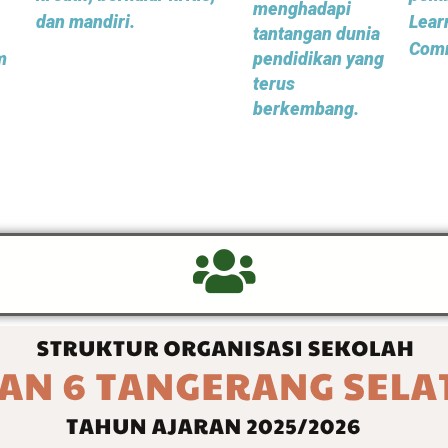
menghadapi
dan mandiri.
Lear
tantangan dunia
Comm
m
pendidikan yang
terus
berkembang.