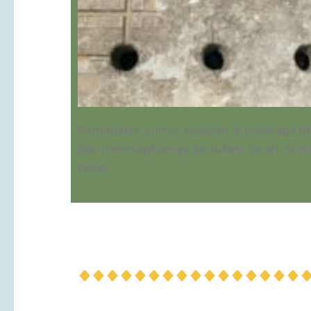
Pembuatan sumur resapan di beberapa tit
dan meresapkannya ke dalam tanah. Sumur
tanah.