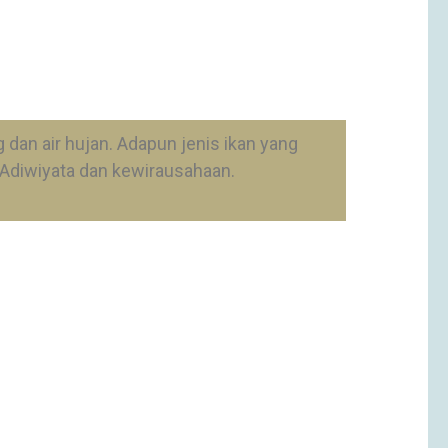
dan air hujan. Adapun jenis ikan yang
m Adiwiyata dan kewirausahaan.