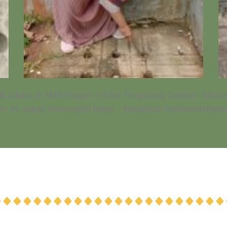
ik lokasi di SMA Negeri 6 Kota Tangerang Selatan berf
 ini dapat mencegah banjir , sekaligus mempertahanka