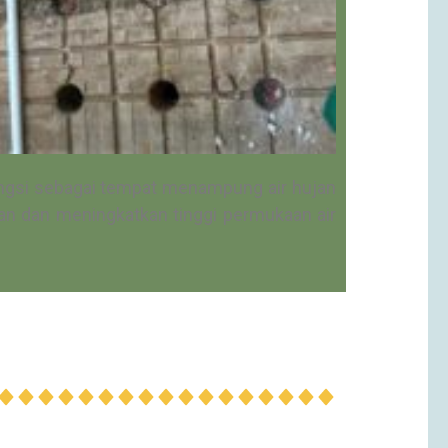
ungsi sebagai tempat menampung air hujan
n dan meningkatkan tinggi permukaan air