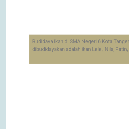
Budidaya ikan di SMA Negeri 6 Kota Tange
dibudidayakan adalah ikan Lele, Nila, Pati