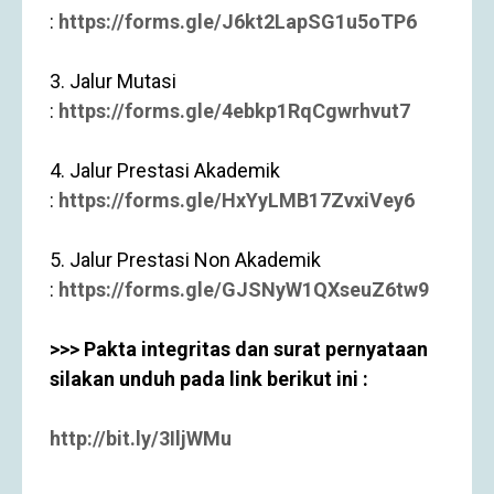
:
https://forms.gle/J6kt2LapSG1u5oTP6
3. Jalur Mutasi
:
https://forms.gle/4ebkp1RqCgwrhvut7
4. Jalur Prestasi Akademik
:
https://forms.gle/HxYyLMB17ZvxiVey6
5. Jalur Prestasi Non Akademik
:
https://forms.gle/GJSNyW1QXseuZ6tw9
>>> Pakta integritas dan surat pernyataan
silakan unduh pada link berikut ini :
http://bit.ly/3IljWMu