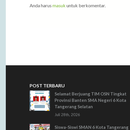
Anda harus
masuk
untuk berkomentar.
POST TERBARU
Selamat Berjuang TIM OSN Tingkat
Provinsi Banten SMA Negeri 6 Kota
Tangerang Selatan
Juli 28th, 2026
Siswa-Siswi SMAN 6 Kota Tangerang