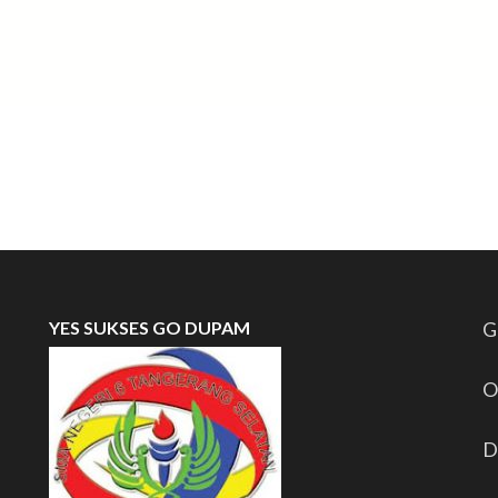
YES SUKSES GO DUPAM
G
O
D