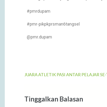
#pmrdupam
#pmr-pikpkprsman6tangsel
@pmr.dupam
JUARA ATLETIK PASI ANTAR PELAJAR S
Tinggalkan Balasan