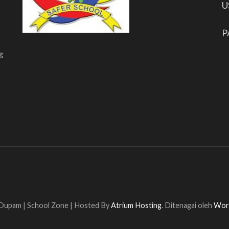
U
P
g
 Dupam |
School Zone | Hosted By
Atrium Hosting
. Ditenagai oleh
Wor