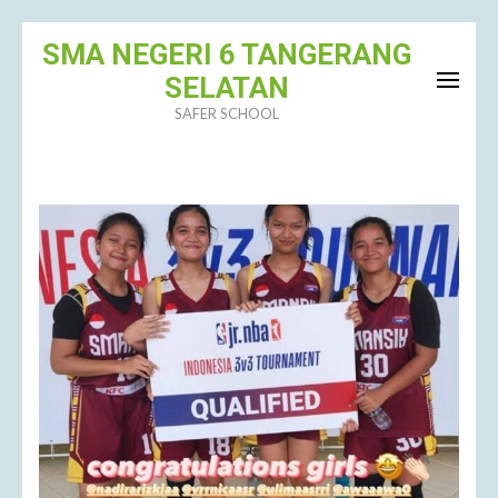
Lompat
SMA NEGERI 6 TANGERANG
ke
SELATAN
konten
SAFER SCHOOL
(Tekan
Enter)