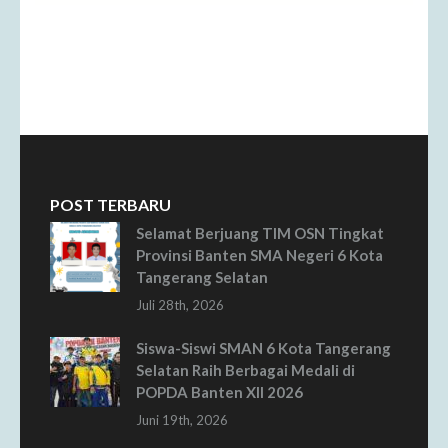
POST TERBARU
Selamat Berjuang TIM OSN Tingkat
Provinsi Banten SMA Negeri 6 Kota
Tangerang Selatan
Juli 28th, 2026
Siswa-Siswi SMAN 6 Kota Tangerang
Selatan Raih Berbagai Medali di
POPDA Banten XII 2026
Juni 19th, 2026